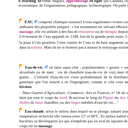
E-learning
,
terme Anglais,
apprentissage
en ligne
(au Canada), ou
économique, de l'organisation, pédagogique, technologique. On parle 
EAU
,
composé chimique essentiel à tous organismes vivants connu
ambiante des propriétés uniques : c’est notamment un solvant efficac
massage
, elle est utilisée à des fins de
relaxation
ou de
thérapie
depuis 
L'évitement de l’eau apparaît en 1348, lors de la grande peste noire.
L
la peau à l’air pestilent. Cette crainte de l’eau et du bain augmente 
dans
la
t
oilette
. Mais ils ne se bornent pas à assurer le nettoyage extern
Eau-de-vie
,
en
latin
aqua vitæ
; populairement « goutte » ou 
alcoolisée ou de marc : vin de chaudière (eau-de-vie de vin), marc d
grains…
L'intitulé d'
eau-de-vie
vient probablement de la
distillati
gastrique
que l'on ressent a en l'ingurgitant, comme si cela vous an
friction
.
–
Dans
Gazette d'Agriculture, Commerce, Arts et Fiances
, n° 18 du
faire par tout le corps du
noyé
, & sur-tout le long de l'
épine
du
dos,
d
étoffes
de
laine
chauffées, ou des
linges
imbibés d'
eau-de-vie
,...".
Eau chaude
, selon le milieu dans lequel on se plonge, naturel (e
température recherché elle variera
entre 15° et 60°C. En milieu habité 
bactéries se développent (ce qui n'empêche pas en aval de rajouter de 
corps est un
massage
.