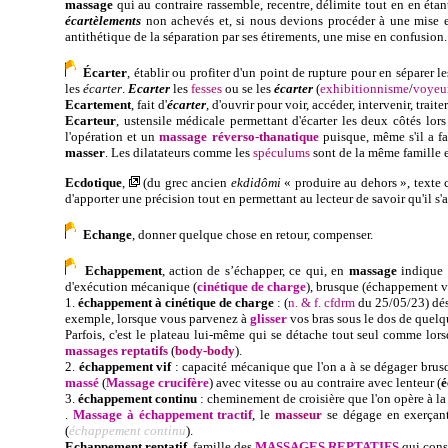
massage
qui au contraire rassemble, recentre, délimite tout en en ét
écartèlements
non achevés et, si nous devions procéder à une mise en
antithétique de la séparation par ses étirements, une mise en confusion
Écarter
, établir ou profiter d'un point de rupture pour en séparer l
les
écarter
.
Ecarter
les
fesses
ou se les
écarter
(
exhibitionnisme
/
voyeu
Ecartement
, fait d'
écarter
, d'ouvrir pour voir, accéder, intervenir, traite
Ecarteur
, ustensile médicale permettant d'écarter les deux côtés lors
l'opération et un
massage réverso-thanatique
puisque, même s'il a fal
masser
. Les dilatateurs comme les
spéculums
sont de la même famille e
Ecdotique
,
(du
grec ancien
ekdidômi
« produire au dehors », texte c
d'apporter une précision tout en permettant au lecteur de savoir qu'il s'a
Echange
, donner quelque chose en retour, compenser.
Echappement
, a
ction de s’échapper, ce qui, en
massage
indique l
d'exécution mécanique (
cinétique de charge
), brusque (échappement vi
1.
échappement à cinétique de charge
:
(
n. & f. cfdrm
du 25/05/23
)
dé
exemple, lorsque vous parvenez à
glisser
vos bras sous le dos de quelq
Parfois, c'est le plateau lui-même qui se détache tout seul comme lor
massages reptatifs
(
body-body
).
2
.
échappement vif
: capacité mécanique que l'on a à se dégager brus
massé
(
Massage crucifère
) avec vitesse ou au contraire avec lenteur (
é
3.
échappement continu
: cheminement de croisière que l'on opère à la
.
Massage à échappement tractif
, le
masseur
se dégage en exerça
(
échappement continu
).
Echappement reptatif
, famille des
MASSAGES REPTATIFS
qui consi