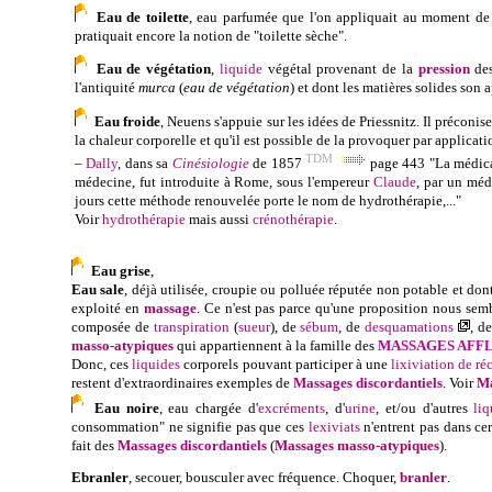
Eau de toilette
, eau parfumée que l'on appliquait au moment de la
pratiquait encore la notion de "toilette sèche".
Eau de végétation
,
liquide
végétal provenant de la
pression
des
l'antiquité
murca
(
eau de végétation
) et dont les matières solides son 
Eau froide
, Neuens s'appuie sur les idées de Priessnitz. Il préconis
la chaleur corporelle et qu'il est possible de la provoquer par applicat
TDM
–
Dally
, dans sa
Cinésiologie
de
1857
page 443 "La médicat
médecine, fut introduite à Rome, sous l'empereur
Claude
, par un mé
jours cette méthode renouvelée porte le nom de hydrothérapie,..."
Voir
hydrothérapie
mais aussi
crénothérapie
.
Eau grise
,
Eau sale
, déjà utilisée, croupie ou polluée réputée non potable et don
exploité en
massage
. Ce n'est pas parce qu'une proposition nous se
composée de
transpiration
(
sueur
), de
sébum
, de
desquamations
, d
masso-atypiques
qui appartiennent à la famille des
MASSAGES AFFL
Donc, ces
liquides
corporels pouvant participer à une
lixiviation de ré
restent d'extraordinaires exemples de
Massages discordantiels
.
Voir
Ma
Eau noire
, eau chargée d'
excréments
, d'
urine
, et/ou d'autres
liq
consommation" ne signifie pas que ces
lexiviats
n'entrent pas dans ce
fait des
Massages discordantiels
(
Massages masso-atypiques
).
Ebranler
, secouer, bousculer avec fréquence. Choquer,
branler
.