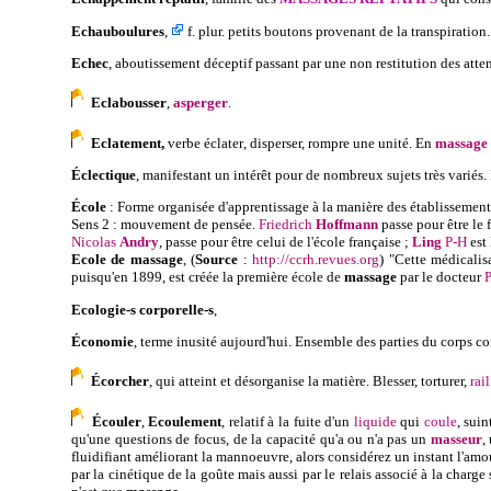
Echauboulures
,
f. plur. petits boutons provenant de la transpiration.
Echec
, aboutissement déceptif passant par une non restitution des atte
Eclabousser
,
asperger
.
Eclatement,
verbe
éclater
, disperser, rompre une unité
. En
massage
Éclectique
, manifestant un intérêt pour de nombreux sujets très variés.
École
: Forme organisée d'apprentissage à la manière des établissemen
Sens 2 : mouvement de pensée
.
Friedrich
Hoffmann
passe pour être le 
Nicolas
Andry
, passe pour être celui de l'école française ;
Ling
P-H
est 
Ecole de massage
, (
Source
:
http://ccrh.revues.org
) "Cette médicali
puisqu'en 1899, est créée la première école de
massage
par le docteur
Ecologie-s corporelle-s
,
Économie
, terme inusité aujourd'hui. Ensemble des parties du corps c
É
corcher
, qui atteint et désorganise la matière. Blesser, torturer,
rail
Écouler
,
Ecoulement
, relatif à la fuite d'un
liquide
qui
coule
, suin
qu'une questions de focus, de la capacité qu'a ou n'a pas un
masseur
,
fluidifiant améliorant la mannoeuvre, alors considérez un instant l'amo
par la cinétique de la goûte mais aussi par le relais associé à la cha