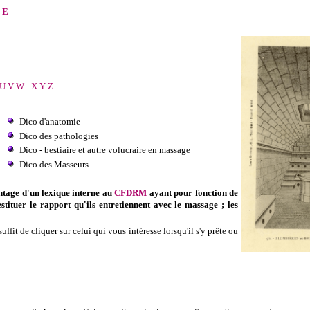
E
U
V
W
-
X
Y
Z
Dico d'anatomie
Dico des pathologies
Dico - bestiaire et autre volucraire en massage
Dico des Masseurs
ntage d'un lexique interne au
CFDRM
ayant pour fonction de
stituer le rapport qu'ils entretiennent avec le massage ; les
 suffit de cliquer sur celui qui vous intéresse lorsqu'il s'y prête ou