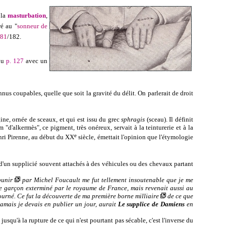
 la
masturbation
,
é au "
sonneur de
81
/182.
ou
p. 127
avec un
nnus coupables, quelle que soit la gravité du délit. On parlerait de droit
gine, ornée de sceaux, et qui est issu du grec
sphragis
(sceau). Il définit
"d'alkermès", ce pigment, très onéreux, servait à la teinturerie et à la
e
nri Pirenne,
au début du XX
siècle,
émettait l'opinion que l'étymologie
 d'un supplicié souvent attachés à des véhicules ou des chevaux partant
punir
par
Michel Foucault me fut tellement insoutenable que je me
e ce garçon exterminé par le royaume de France, mais revenait aussi au
ourné. Ce fut la découverte de ma première borne
milliaire
de ce que
jamais je devais en publier un jour, aurait
Le supplice de
Damiens
en
jusqu'à la rupture de ce qui n'est pourtant pas sécable, c'est l'inverse du