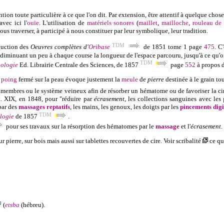
ion toute particulière à ce que l'on dit. Par extension, être attentif à quelque chos
avec ici l'
ouïe
. L'utilisation de
matériels
sonores
(
maillet
,
mailloche
,
rouleau de
ous traverser, à participé à nous constituer par leur symbolique, leur tradition.
TDM
duction des
Oeuvres complètes d'
Oribase
de 1851 tome 1 page
475
. C
diminuant un peu à chaque course la longueur de l'espace parcouru, jusqu'à ce qu'on s'
TDM
iologie
Ed. Librairie Centrale des Sciences, de 1857
page
552
à propos d
e
poing
fermé sur la peau évoque justement la
meule
de
pierre
destinée à le grain to
s membres ou le système veineux afin de résorber un hématome ou de favoriser la c
. XIX, en 1848, pour "réduire par
écrasement
, les collections sanguines avec les
par des
massages reptatifs
, les mains, les genoux, les doigts par les
pincements digi
TDM
logie
de 1857
.
pour ses travaux sur la résorption des hématomes par le
massage
et l'
écrasement
.
ur pierre, sur bois mais aussi sur tablettes recouvertes de cire. Voir scribalité
ce qu
(
etsba
(hébreu).