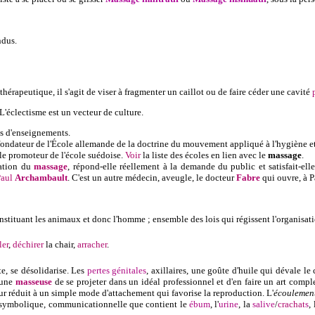
ndus.
thérapeutique, il s'agit de viser à fragmenter un caillot ou de faire céder une cavité
 L'éclectisme est un vecteur de culture.
ts d'enseignements.
fondateur de l'École allemande de la doctrine du mouvement appliqué à l'hygiène et 
le promoteur de l'école suédoise.
Voir
la liste des écoles en lien avec le
massage
.
sation du
massage
, répond-elle réellement à la demande du public et satisfait-ell
Paul
Archambault
. C'est un autre médecin, aveugle, le docteur
Fabre
qui ouvre, à P
onstituant les animaux et donc l'homme ; ensemble des lois qui régissent l'organisa
ler
,
déchirer
la chair,
arracher
.
te, se désolidarise. Les
pertes génitales
, axillaires, une goûte d'huile qui dévale le
 une
masseuse
de se projeter dans un idéal professionnel et d'en faire un art comple
ur réduit à un simple mode d'attachement qui favorise la reproduction. L'
écoulemen
rge symbolique, communicationnelle que contient le
ébu
m
, l'
urine
, la
s
alive
/
crachat
s
,