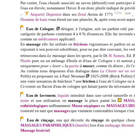
Par contre, l'
eau chaude
associée au savon (détersif) vont participer à 
l'eau est élevée, notamment l'hiver. Il est donc plutôt indiqué de privil
TDM
–
Anquetil Duperron
dans ses
Zend
Avesta
de 1771
,
l'
homme de bain
vous étend sur une planche, &, après vous avoir asper
Eau de Cologne
,
désigne, à l'origine, soit un
parfum
créé par
catégorie de parfums contenant 4 à 6 % d'
essences
. Elle fut inventée
comme un
médicament
applicatif.
En
massage
elle fut utilisée en
frictions
vigoureuses et parfois en a
s'ajoutait à son pouvoir odoriférant, pour ne pas dire couvrant, les vert
retrouvons dans
Le massage dans les sports
, par le Dr.
H. Somen
, Ed. 
l'
huile
pure ou un mélange d'huile et d'
eau de Cologne
» et surtout 
uniquement pour « laver » la
partie
à
masser
, comme ils disent ; ils 
Au cinéma nous disposons d'un dialogue dans
La Chatte sur un toi
Pollit) en proposant un à
Paul Newman
1925-2008 (
Brick Pollitt)
une vraie sensation de fraîcheur ? une
friction
à l'
eau de Cologne
ou à 
Ci-contre un flacon d'eau de cologne qui faisait partie du nécessaire de
Eau de lavement
,
liquide
introduit dans une cavité naturelle et r
noire
et son utilisation en
massage
la place parmi les
MASS
esthésiologiques
suffisamment
Masso-atypiques
ou
MASSAGES DI
contesté en tant que
massages
que vraiment contestables lorsque c'est
Eau de rinçage
, eau qui découle du
rinçage
de quelque chose 
MASSAGES PARAPHILIQUES
(famille)
lors d'un
surfaçage thermal
Massage lessiviel
.