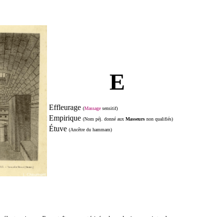
E
Effleurage
(
Massage
s
ensitif)
Empirique
(Nom péj. donné aux
Masseurs
non qualifiés)
Étuve
(Ancêtre du hammam)