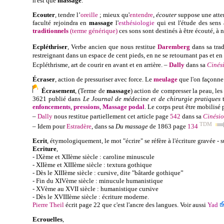
n
'est que
massage
.
Ecouter
, tendre l’
oreille
; mieux qu'
entendre
,
écouter
suppose une attent
faculté rejoindra en
massage
l'
esthésiologie
qui est l'étude des sens 
traditionnels
(terme générique)
ces sons sont destinés à être écouté, à n
Ecpléthriser
, Verbe ancien que nous restitue
Daremberg
dans sa tra
restreignant dans un espace de cent pieds, en ne se retournant pas et en 
Ecpléthrisme
, art de courir en avant et en arrière. –
Dally
dans sa
Cinés
Écraser
, action de pressuriser avec force. Le
meulage
que l'on façonn
Écrasement
, (Terme de
massage
) action de compresser la peau, le
3621 publié dans
Le Journal de médecine et de chirurgie pratiques
t
enfoncements
,
pressions
,
Massage p
odal
. Le corps peut être mobilisé 
–
Dally
nous restitue partiellement cet article page
542
dans sa
Cinésio
TDM
– Idem pour
Estradère
, dans sa
Du massage
de 1863
page
134
Ecrit
, étymologiquement, le mot "écrire" se réfère à l'écriture gravée - s
Ecriture
,
- IXème et XIIème siècle : caroline minuscule
- XIIème et XIIIème siècle : textura gothique
- Dès le XIIIème siècle : cursive, dite "bâtarde gothique”
- Fin du XIVème siècle : minucule humanistique
- XVème au XVII siècle : humanistique cursive
- Dès le XVIIIème siècle : écriture moderne.
Pierre Theil
é
crit page 22 que c'est l'ancre des langues. Voir aussi
Yad
Ecrouelles
,