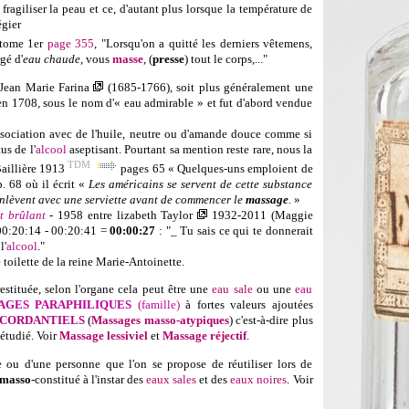
fragiliser la peau et ce, d'autant plus lorsque la température de
égier
 tome 1er
page 355
, "Lorsqu'on a quitté les derniers vêtemens,
gé d'
eau chaude
, vous
masse
, (
presse
) tout le corps,..."
Jean Marie Farina
(1685-1766), soit plus généralement une
 en 1708, sous le nom d'« eau admirable » et fut d'abord vendue
ssociation avec de l'huile, neutre ou d'amande douce comme si
us de l'
alcool
aseptisant. Pourtant sa mention reste rare, nous la
TDM
Baillière 1913
pages 65 « Quelques-uns emploient
de
p. 68 où il écrit «
Les américains se servent de cette substance
l'enlèvent avec une serviette avant de commencer le
massage
.
»
t brûlant
- 1958 entre
lizabeth Taylor
1932-2011
(Maggie
 00:20:14 - 00:20:41 =
00:00:27
: "_ Tu sais ce qui te donnerait
l'
alcool
."
 toilette de la reine Marie-Antoinette.
estituée, selon l'organe cela peut être une
eau sale
ou une
eau
AGES PARAPHILIQUES
(famille)
à fortes valeurs ajoutées
SCORDANTIELS
(
Massages masso-atypiques
) c'est-à-dire plus
 étudié. Voir
Massage lessiviel
et
Massage réjectif
.
ou d'une personne que l'on se propose de réutiliser lors de
masso
-constitué à l'instar des
eaux sales
et des
eaux noires
. Voir