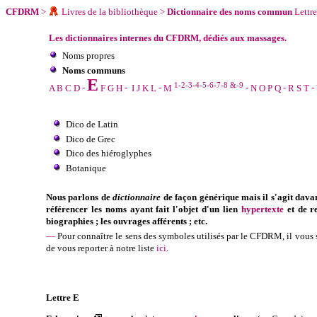
CFDRM
>
Livres de la bibliothèque
>
Dictionnaire des noms commun
Lettre
Les dictionnaires internes du CFDRM, dédiés aux massages.
Noms propres
Noms communs
E
1
-
2
-
3
-
4
-
5
-
6
-
7
-
8
&-
9
A
B
C
D
-
F
G
H
-
I
J
K
L
-
M
-
N
O
P
Q
-
R
S
T
-
Dico de Latin
Dico de Grec
Dico des hiéroglyphes
Botanique
Nous parlons de
dictionnaire
de façon générique mais il s'agit dava
référencer les noms ayant fait l'objet d'un lien
hypertexte
et de re
biographies ; les ouvrages afférents ; etc.
—
Pour connaître le sens des symboles utilisés par le
CFDRM
, il vous
de vous reporter à notre liste
ici
.
Lettre
E