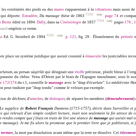
c les extrémités des pieds ou des
mains
s'apparentant à la
vibrations
mais aussi de
TDM
 qui déporte.
Estradère
,
Du massage
thèse de 1863
page 74
et compar
TDM
s Berne
édité en 1894.
Dally
, dans sa
Cinésiologie
de
1857
pages
176
;
1
emand
emploie ce terme.
TDM
ki
Ed. G. Steinheil de 1904
p. 121
, fig. 29 : Ébranlement du
périnée
s en place un système juridique qui
aurait
consisté à
émasculer
les justiciables reco
arlatum
, au persan
säqirlât
qui désignait une
étoffe
précieuse, plutôt bleue à l’ori
 parasite du chêne. Venu d'Orient par le biais de l'Espagne musulmane, sous le nom 
e 172
/
174
du t.1, conseille le
massage
avec le "drap d'
écarlate
". L
e médiéviste He
'on peut traduire par "drap tondu" comme le velours par exemple.
tion de déchirer, d'
arracher
, de
disloquer
,
de séparer les membres (
démembrement
)
Le supplice de
Robert François
Damiens (1715-1757), décrit dans
Surveiller et 
 ce qui relevait d'un simple confort lecture, niait non seulement la fin atroce d
me rendis compte que j'étais en train de lire une séance de
massage
qui aurait mal t
le massage)
.
J
e me
fis
alors la promesse que le premier livre que je publierais, si 
t
torture
, la mort par dissolution avant même que la terre ne dissolve. Cet
étirement