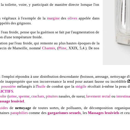
 toilette, voire, y participait de manière directe lorsque l'on
 végétaux à l'exemple de
la
margine
des
olives
appelée dans
appelés des grignons.
e l'eau froide, pense que la guérison se fait par l'augmentation de
ion d'une température froide.
ion par l'eau froide, qui remonte au plus hautes époques de la
decin de Marseille, nommé
Charmis
, (
Pline
, XXIX, 5,4.). De nos
t l'emploi répondra à une distribution descendante (boisson, arrosage, nettoyage d'
mble inappropriée que son inconvenance la rend pour autant fausse ou incrédible
e
poussière
mélangés à l'
huile
de combat que la
strigile
récoltait à-même la peau 
ICTIFS
.
colte
(
urine
,
sperme
,
crachats
,
pituites
nasales, de sueur,
lavement rectal
ou
intestina
ssage lessiviel
.
uides
de
nettoyage
de toutes sortes, de polluants, de décomposition organiqu
rtaines
paraphilies
comme des
gargarismes sexuels
, les
Massages lessiviels
et ceu