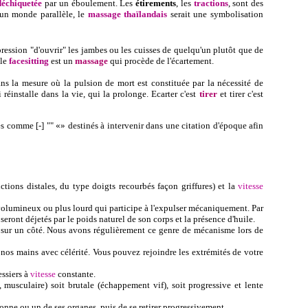
déchiquetée
par un éboulement. Les
étirements
, les
tractions
, sont des
 un monde parallèle, le
massage thaïlandais
serait une symbolisation
pression "d'ouvrir" les jambes ou les cuisses de quelqu'un plutôt que de
 le
facesitting
est un
massage
qui procède de l'écartement.
ns la mesure où la pulsion de mort est constituée par la nécessité de
réinstalle dans la vie, qui la prolonge. Ecarter c'est
tirer
et tirer c'est
s comme [-] "" «» destinés à intervenir dans une citation d'époque afin
uctions distales, du type doigts recourbés façon griffures) et la
vitesse
volumineux ou plus lourd qui participe à l'expulser mécaniquement. Par
s seront déjetés par le poids naturel de son corps et la présence d'huile.
ir sur un côté. Nous avons régulièrement ce genre de mécanisme lors de
nos mains avec célérité. Vous pouvez rejoindre les extrémités de votre
essiers à
vitesse
constante.
e, musculaire) soit brutale (échappement vif), soit progressive et lente
sonne ou un de ses organes, puis de se retirer progressivement.