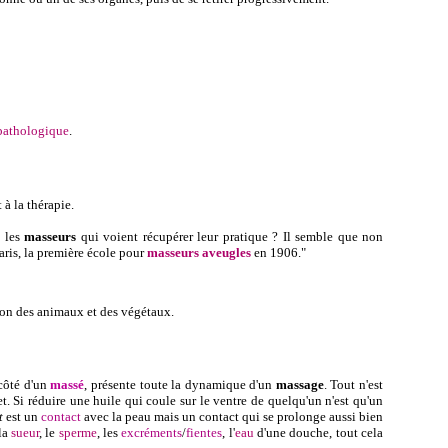
pathologique
.
à la thérapie.
e les
masseurs
qui voient récupérer leur pratique ? Il semble que non
aris, la première école pour
masseurs aveugles
en 1906."
tion des animaux et des végétaux.
 côté d'un
massé
, présente toute la dynamique d'un
massage
. Tout n'est
t. Si réduire une huile qui coule sur le ventre de quelqu'un n'est qu'un
t
est un
contact
avec la peau mais un contact qui se prolonge aussi bien
la
sueur
,
le
sperme
, les
excréments
/
fientes
, l'
eau
d'une douche, tout cela