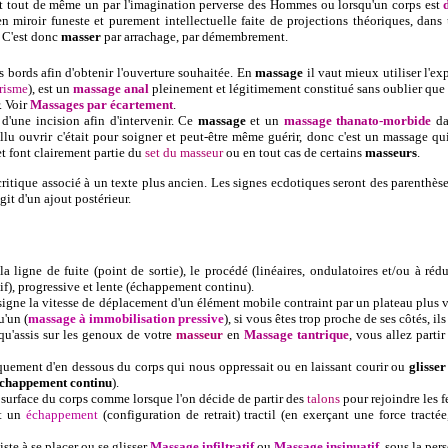
ant tout de même un par l'imagination perverse des Hommes ou lorsqu'un corps est
 miroir funeste et purement intellectuelle faite de projections théoriques, dans
. C'est donc
masser
par arrachage, par démembrement.
es bords afin d'obtenir l'ouverture souhaitée. En
massage
il vaut mieux utiliser l'ex
risme
)
, est un
massage anal
pleinement et légitimement constitué sans oublier que
r. Voir
Massages par écartement
.
 d'une incision afin d'intervenir. Ce
massage
et un
massage thanato-morbide
da
lu ouvrir c'était pour soigner et peut-être même guérir, donc c'est un massage qui 
t font clairement partie du
set du masseur
ou en tout cas de certains
masseurs
.
ritique associé à un texte plus ancien. Les signes ecdotiques seront des parenthèse
git d'un ajout postérieur.
a ligne de fuite (point de sortie), le procédé (linéaires, ondulatoires et/ou à réd
f), progressive et lente (échappement continu).
signe la vitesse de déplacement d'un élément mobile contraint par un plateau plus 
u'un (
massage à immobilisation pressive
), si vous êtes trop proche de ses côtés, il
squ'assis sur les genoux de votre
masseur
en
Massage tantrique
, vous allez part
quement d'en dessous du corps qui nous oppressait ou en laissant courir ou
glisser
chappement continu
).
 surface du corps comme lorsque l'on décide de partir des
talons
pour rejoindre les f
nt un
échappement
(configuration de retrait) tractil (en exerçant une force tracté
ste à se placer ou se glisser
Massage infiltratif
ou
Massage insinuatif
, sous la per