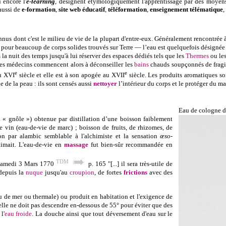
 encore l'
e-learning
, désignent étymologiquement l'apprentissage par des moyens é
aussi de
e-formation
,
site web éducatif
,
téléformation
,
enseignement télématique
,
s dont c'est le milieu de vie de la plupart d'entre-eux. Généralement rencontrée à 
e pour beaucoup de corps solides trouvés sur Terre —
l’eau est quelquefois désignée
la nuit des temps jusqu'à lui réserver des espaces dédiés tels que les
Thermes
ou le
es
médecins commencent alors à déconseiller
les
bains
chauds soupçonnés de fragi
e
e
au XVI
siècle et elle est à son apogée au XVII
siècle.
Les
produits aromatiques son
e de la peau : ils sont censés aussi
nettoyer
l’intérieur du corps et le protéger du ma
Eau de cologne d
« gnôle ») obtenue par distillation d’une boisson faiblement
e vin (eau-de-vie de marc) ; boisson de fruits, de rhizomes, de
on
par alambic semblable à l'alchimiste et la sensation
œso
-
imait. L'
eau-de-vie
en
massage
fut bien-sûr recommandée en
TDM
 samedi 3 Mars 1770
p. 165 "[...]
il sera très-utile de
epuis la
nuque
jusqu'au
croupion
, de fortes
frictions
avec des
au de mer ou thermale) ou produit en habitation et l'exigence de
elle ne doit pas descendre en-dessous de 55° pour éviter que des
l'
eau
froide
. La douche ainsi que tout déversement d'eau sur le