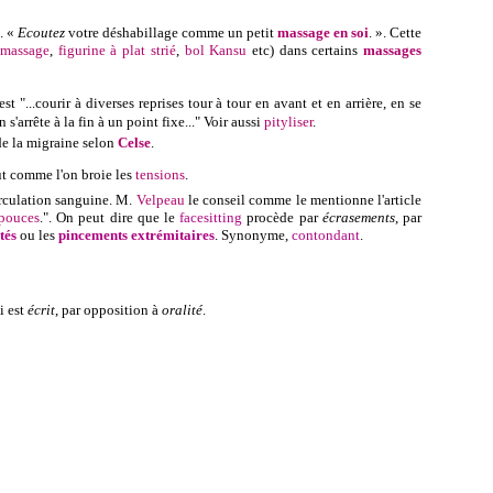
e. «
Ecoutez
votre déshabillage comme un petit
massage
en soi
. ». Cette
 massage
,
figurine à plat strié
,
bol Kansu
etc) dans certains
massages
'est "...courir à diverses reprises tour à tour en avant et en arrière, en se
arrête à la fin à un point fixe..." Voir aussi
pityliser
.
e la migraine selon
Celse
.
ut comme l'on broie les
tensions
.
irculation sanguine. M.
Velpeau
le conseil comme le mentionne l'article
pouces
.". On peut dire que le
facesitting
procède par
écrasements
, par
tés
ou les
pincements extrémitaires
.
Synonyme,
contondant
.
i est
écrit
, par opposition à
oralité
.