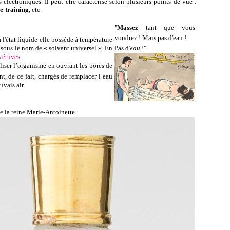
lectroniques. Il peut être caractérisé selon plusieurs points de vue :
e-training
, etc.
"
Massez
tant que vous
voudrez ! Mais pas d'eau !
l'état liquide elle possède à température
 sous le nom de « solvant universel ».
En
Pas d'
eau
!"
s
étuves
.
liser l’organisme en ouvrant
les
pores de
t, de ce fait, chargés de remplacer l’eau
uvais air.
e la reine Marie-Antoinette