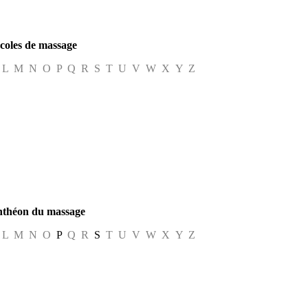
coles de massage
 L M N O P Q R S T U V W X Y Z
nthéon du massage
 L M N O
P
Q R
S
T U V W X Y Z