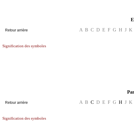
ecole
E
A B C D E F G H J K
Signification des symboles
inventeurs
Pa
A B
C
D E F G
H
J K
Signification des symboles