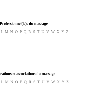
Professionnel(le)s du massage
 L M N O P Q R S T U V W X Y Z
ations et associations du massage
 L M N O P Q R S T U V W X Y Z