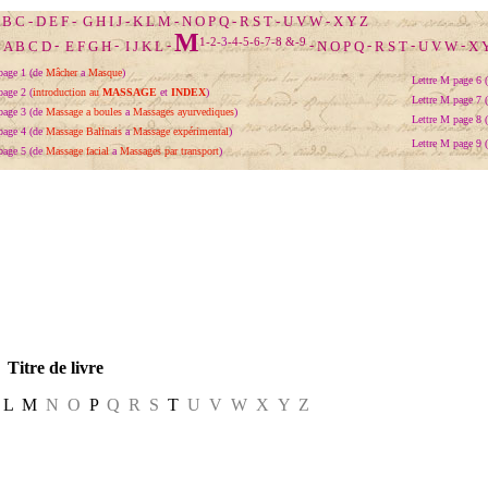
B
C
-
D
E
F
-
G
H
I
J
-
K
L
M
-
N
O
P
Q
-
R
S
T
-
U
V
W
-
X
Y
Z
M
1
-
2
-
3
-
4
-
5
-
6
-
7
-
8
&-
9
:
A
B
C
D
-
E
F
G
H
-
I
J
K
L
-
-
N
O
P
Q
-
R
S
T
-
U
V
W
-
X
page 1 (de
Mâcher
a
Masque
)
Lettre M page 6 
page 2 (
introduction au
MASSAGE
et
INDEX
)
Lettre M page 7 
page 3 (
de
Massage a boules
a
Massages ayurvediques
)
Lettre M page 8 
page 4 (
de
Massage Balinais
a
Massage expérimental
)
Lettre M page 9 
page 5 (
de
Massage facial
a
Massages par transport
)
Titre de livre
L
M
N O
P
Q R S
T
U V W X Y Z