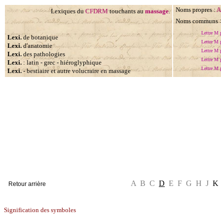
Noms propres
:
A
Lexiques du
CFDRM
touchants au
massage
.
Noms communs
ecrivains
Lettre M 
Lexi.
de botanique
Lettre M 
Lexi.
d'anatomie
Lettre M 
Lexi.
des pathologies
Lettre M 
Lexi.
:
latin
-
grec
-
hiéroglyphique
Lettre M 
Lexi.
- bestiaire et autre volucraire en massage
Titre
A B C
D
E F G H J
K
Signification des symboles