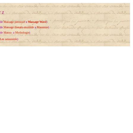
Y
Z
(
de
Massage percussif
a
Massage Wave
)
(
de
Massage thanato-morbide
a
Masseuse
)
(
de
Masso
- a
Mythologie
)
(
Les sexuosités
)