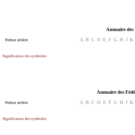
pro
Annuaire des 
A B C D E F G H J K
Signification des symboles
assos
Annuaire des Fédér
A B C D E F G H J K
Signification des symboles