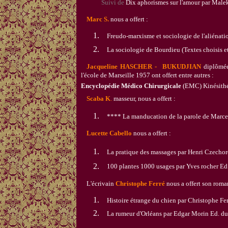
Suivi de
Dix aphorismes sur
l'amour par
Malek
Marc
S.
nous a offert :
Freudo-marxisme et sociologie de l'aliénati
La sociologie de Bourdieu (Textes choisis 
Jacqueline HASCHER -
BUKUDJIAN
diplômée
l'école de Marseille 1957 ont offert entre autres :
Encyclopédie Médico Chirurgicale
(EMC) Kinésithé
Scaba
K
.
masseur, nous a offert :
**** La manducation de la parole de Marce
Lucette Cabello
nous a offert :
La pratique des massages par Henri Czech
100 plantes 1000 usages par Yves rocher E
L'écrivain
Christophe Ferré
nous a offert son roma
Histoire étrange du chien par Christophe Fe
La rumeur d'Orléans par Edgar Morin Ed. d