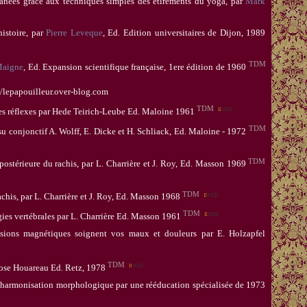
ntanées grâce aux techniques simples des étirements du yoga, par
Mark
'histoire, par
Pierre Leveque
, Ed. Edition universitaires de Dijon, 1989
TDM
Maigne
, Ed.
Expansion scientifique française, 1ere édition de 1960
//lepapouilleur.over-blog.com
TDM
es réflexes par
Hede Teirich-Leube
Ed. Maloine 1961
TDM
su conjoncti
f
A. Wolff
,
E. Dicke
et
H. Schliack
,
Ed. Maloine - 1972
TDM
-postérieure du rachis, par L. Charrière et J. Roy, Ed. Masson 1969
TDM
rachis, par L. Charrière et J. Roy, Ed. Masson 1968
TDM
gies vertébrales p
ar L. Charrière E
d. Masson 1961
sions magnétiques soignent vos maux et douleurs
par E. Holzapfel
TDM
Jose Houareau Ed. Retz, 1978
l'harmonisation morphologique par une rééducation spécialisée de 1973