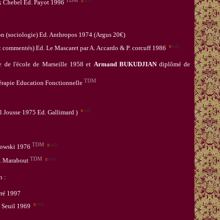
 Chebel Ed. Payot 1996
on (sociologie)
Ed.
Anthropos 1974 (
Argus 20€
)
et commentés)
Ed.
Le Mascaret par A. Accardo & P. corcuff 1986
 de l'école de Marseille 1958 et
Armand BUKUDJIAN
diplômé de
TDM
rapie Education Fonctionnelle
l Jousse 1975 Ed. Gallimard )
TDM
orowski 1976
TDM
d. Marabout
n :
rré 1997
u Seuil 1969