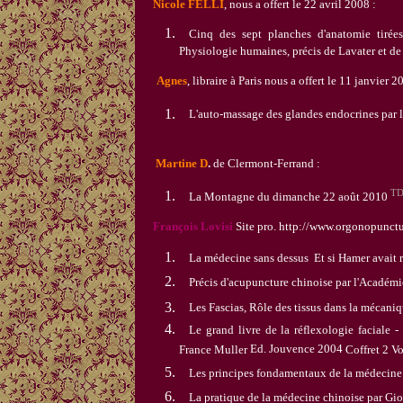
Nicole FELLI
, nous a offert le
22 avril 2008
:
Cinq des sept planches d'anatomie tirée
Physiologie humaines, précis de Lavater et de 
Agnes
, libraire à Paris nous a offert le 11 janvier 2
L'auto-massage des glandes endocrines par 
Martine D
.
de Clermont-Ferrand :
T
La Montagne du dimanche 22 août 2010
François Lovisi
Site pro.
http://www.orgonopunctu
La médecine sans dessus
Et si Hamer avait r
Précis d'acupuncture chinoise par l'Académ
Les Fascias, Rôle des tissus dans la mécani
Le grand livre de la réflexologie faciale 
France Muller
Ed. Jouvence 2004
Coffret 2 V
Les principes fondamentaux de la médecine
La pratique de la médecine chinoise par Gi