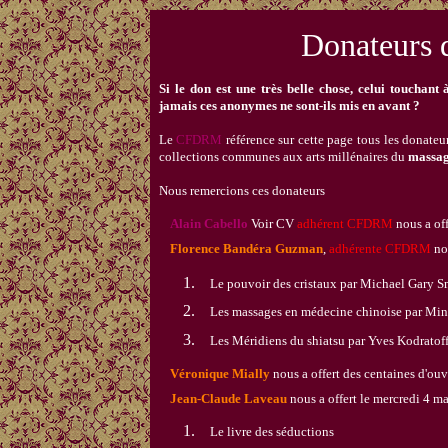
Donateurs d
Si le don est une très belle chose, celui touchan
jamais ces anonymes ne sont-ils mis en avant ?
Le
CFDRM
référence sur cette page tous les donateur
collections communes aux arts millénaires du
massa
Nous remercions ces donateurs
Alain Cabello
Voir
CV
adhérent CFDRM
nous a off
Florence Bandéra Guzman
,
adhérente CFDRM
nou
Le pouvoir des cristaux par
Michael Gary Sm
Les massages en médecine chinoise par M
Les Méridiens du shiatsu par Yves Kodratof
Véronique Mially
nous a offert des centaines d'ouv
Jean-Claude Laveau
nous a offert le
mercredi 4 ma
Le livre des séductions