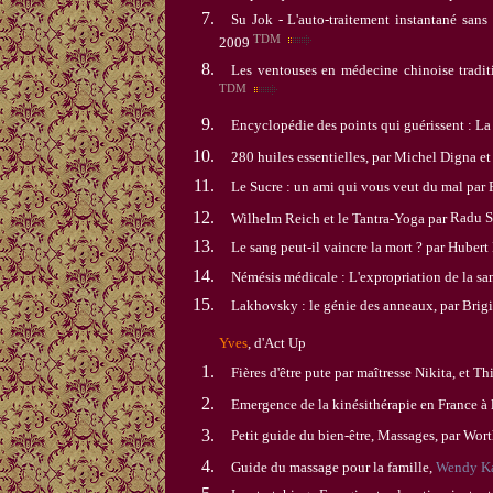
Su Jok -
L'auto-traitement instantané
sans
TDM
2009
Les ventouses en médecine chinoise tradit
TDM
Encyclopédie des points qui guérissent : La
280 huiles essentielles, par
Michel Digna et
Le Sucre : un ami qui vous veut du mal par
Wilhelm Reich et le Tantra-Yoga par
Radu S
Le sang peut-il vaincre la mort ? par
Hubert 
Némésis médicale : L'expropriation de la sa
Lakhovsky : le génie des anneaux, par Brig
Yves
, d'Act Up
Fières d'être pute par maîtresse Nikita, et T
Emergence de la kinésithérapie en France à 
Petit guide du bien-être, Massages, par W
Guide du massage pour la famille,
Wendy K