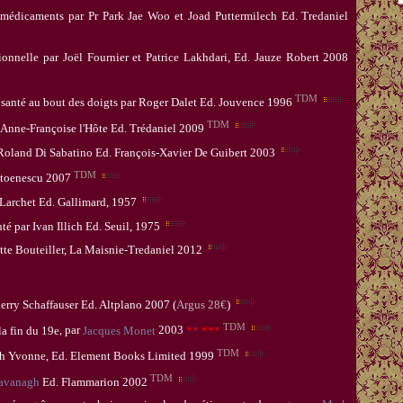
 médicaments par Pr Park Jae Woo et
Joad Puttermilech
Ed.
Tredan
iel
ionnelle par Joël Fournier et Patrice Lakhdari, Ed. Jauze Robert 2008
TDM
 santé au bout des
doigts par
Roger Dalet
Ed. Jouvence 1996
TDM
 Anne-Françoise l'Hôte Ed. Trédaniel
2009
 Roland Di Sabatino Ed. François-Xavier De Guibert 2003
TDM
toenescu
2007
Larchet
Ed. Gallimard, 1957
nté
par
Ivan Illich
Ed. Seuil, 1975
itte Bouteiller, La Maisnie-Tredaniel 2012
hierry Schaffauser Ed. Altplano 2007 (
Argus 28€
)
TDM
la fin du 19e
, par
Jacques Monet
2003
** ***
TDM
orth Yvonne, Ed. Element Books Limited 1999
TDM
avanagh
Ed. Flammarion 2002