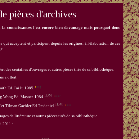
e pièces d'archives
t à la connaissances l'est encore bien davantage mais pourquoi donc
s qui acceptent et participent depuis les origines, à l'élaboration de ces
ge
.
ert des centaines d'ouvrages et autres pièces tirés de sa bibliothèque.
s a offert :
ith Ed. J'ai lu 1985
TDM
ing Wong Ed. Masson 1984
TDM
f et Tilman Gaebler Ed.Tredaniel
rages de littérature et autres pièces tirés de sa bibliothèque.
i 2011 :
TDM