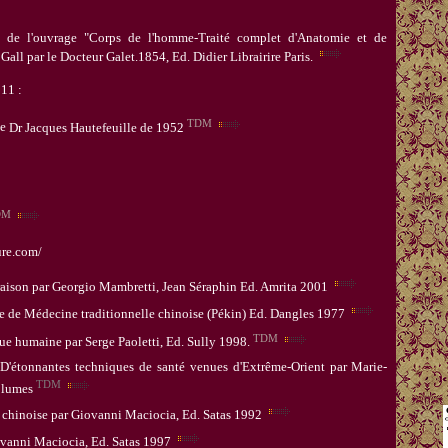
s de l'ouvrage "Corps de l'homme-Traité complet d'Anatomie et de
Gall par le Docteur Galet.1854, Ed. Didier Librairire Paris.
011 :
TDM
le
D
r
Jacques Hautefeuille
de 1952
DM
re.com/
aison par Georgio Mambretti, Jean Séraphin Ed. Amrita 2001
ie de Médecine traditionnelle chinoise (Pékin) Ed. Dangles 1977
TDM
que humaine par Serge Paoletti, Ed. Sully 1998.
- D'étonnantes techniques de santé venues d'Extrême-Orient
par
Marie-
TDM
olumes
 chinoise par Giovanni Maciocia
, Ed. Satas 1992
ovanni Maciocia
, Ed. Satas 1997