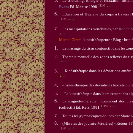
Le stretching, Energie et relaxation insta
TDM
Evans
Ed. Manise
1998
Education et Hygiène du corps
à travers l
TDM
Les manipulations vertébrales, p
ar
Robert 
Michel Girard
, ki
nésithérapeute :
Blog :
http:
Le massage du tissu conjonctif dans les zon
Thérapie manuelle des zones reflexes du tis
- Kinésithérapie dans les déviations antéro
- Kinésithérapie des déviations latérale du 
- La kinésithérapie dans le traitement des al
La magnéto-thérapie : Comment des pres
TDM
(c
ollectif) Ed. Retz, 1981
Toutes les gymnastiques douces par Marie 
(Minutes des journée Mézières) - Retour à 
TDM