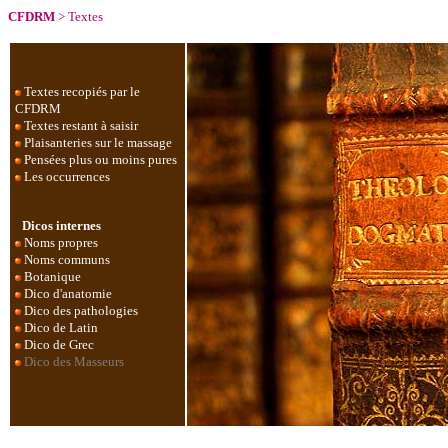
CFDRM
>
Textes
Textes recopiés par le
CFDRM
Textes restant à saisir
Plaisanteries sur le massage
Pensées plus ou moins pures
Les occurrences
Dicos internes
Noms propres
Noms communs
Botanique
Dico d'anatomie
Dico des pathologies
Dico de Latin
Dico de Grec
Dico des Masseurs