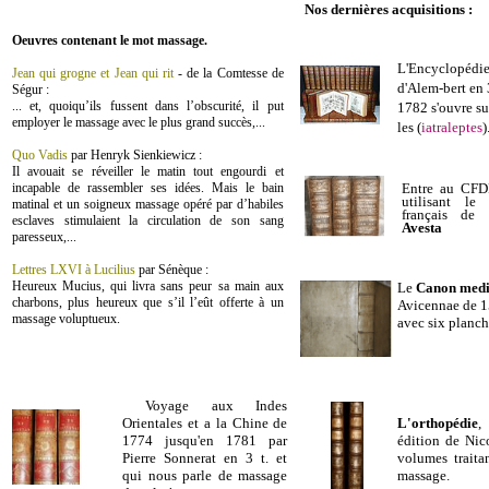
Nos dernières acquisitions :
Oeuvres contenant le mot massage.
L'Encyclopédie
Jean qui grogne et Jean qui rit
- de la Comtesse de
d'Alem-bert en
Ségur :
... et, quoiqu’ils fussent dans l’obscurité, il put
1782 s'ouvre su
employer le massage avec le plus grand succès,...
les
(
iatraleptes
)
Quo Vadis
par Henryk Sienkiewicz :
Il avouait se réveiller le matin tout engourdi et
incapable de rassembler ses idées. Mais le bain
Entre au CFD
utilisant l
matinal et un soigneux massage opéré par d’habiles
français de
esclaves stimulaient la circulation de son sang
Avesta
paresseux,...
Lettres LXVI à Lucilius
par Sénèque :
Heureux Mucius, qui livra sans peur sa main aux
Le
Canon
med
charbons, plus heureux que s’il l’eût offerte à un
Avicennae de 15
massage voluptueux
.
avec six planch
Voyage aux Indes
L'orthopédie
,
Orientales et a la Chine de
édition de Ni
1774 jusqu'en 1781 par
volumes trait
Pierre Sonnerat en 3 t. et
massage.
qui nous parle de massage