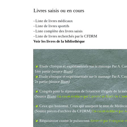
Livres saisis ou en cours
-
Liste de livres médicaux
-
Liste de livres sportifs
- Liste complète des livres saisis
-
Liste de livres recherchés par le CFDRM
Voir les livres de la bibliothèque
Etude clinique et expérimentale sur le massage Par A. Ca
1ère partie
(source
Bium
)
Etude clinique et expérimentale sur le massage Par A. Ca
2e partie
(source
Bium
)
Congrès pour la répression de l'exercice illégale de la m
(Source
Bium
)
En cours écriture par Lucette et Alain de Cle
Ceux qui honorent. Ceux qui usurpent le titre de Médeci
(Source pièces d'archive du CFDRM
)
En cours écriture par A
Réquisitoire contre le pulsoconn
Ré-écrit par Françoise 