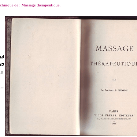
echnique de : Massage thérapeutique.
e
18
 et