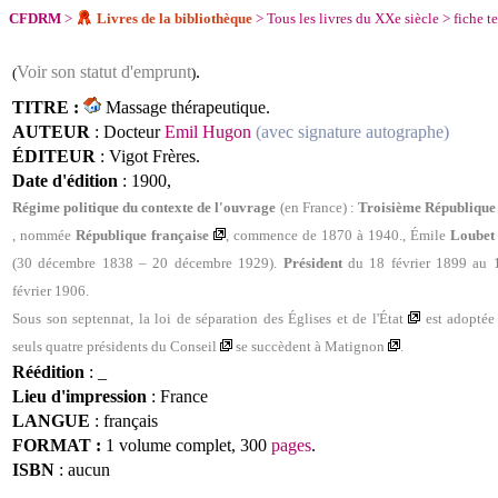
CFDRM
>
Livres de la bibliothèque
>
Tous les livres du XXe siècle
>
fiche t
Voir son statut d'emprunt
.
(
)
TITRE :
Massage thérapeutique.
AUTEUR
: Docteur
Emil Hugon
(avec signature
autographe
)
ÉDITEUR
:
Vigot Frères.
Date d'édition
: 1900,
Régime politique du contexte de l'ouvrage
(en France) :
Troisième
Républiqu
,
nommée
République française
, commence
de
1870 à 1940.
,
Émile
Loubet
(30 décembre 1838 – 20 décembre 1929).
Président
du 18 févrie
r 1899 au 
février 1906.
Sous son septennat, la loi de
séparation des Églises et de l'État
est adoptée
seuls quatre
présidents du Conseil
se succèdent à
Matignon
.
Réédition
: _
Lieu d'impression
: France
LANGUE
:
français
FORMAT :
1 volume complet, 300
pages
.
ISBN
: aucun