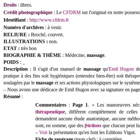
Droits
: libres.
Crédit photographique
: Le
CFDRM
sur l'original en notre possess
Identifiant
:
http://www.cfdrm.fr
Numéro d'archives
: à venir.
RELIURE :
Broché, couvert.
ILLUSTRATIONS :
non.
ETAT :
très bon
BIOGRAPHIE & THÈME
: Médecine,
massage
.
POIDS
: _
Description
:
Il s'agit d'un manuel de
massage
qu'
Emil Hugon
de
pratique à des fins soit hygiéniques (entendez bien-être) soit thérape
soulagées par le
massage
et ses actions physiologiques sur le système 
– Nous avons une dédicace de Emil Hugon avec sa signature en page
Résumé
:
Commentaires
:
P
age 1
. « Les manoeuvres néce
thérapeutique
, différent complètement de celle
demandent aucune étude anatomique, aucune méthode 
sont, en somme, que des
frictions
que chacun peut fair
–
Voir
la présentation qu'en font les Editions Vigot.
Fiche de repérage
(mots clef) : à compléter