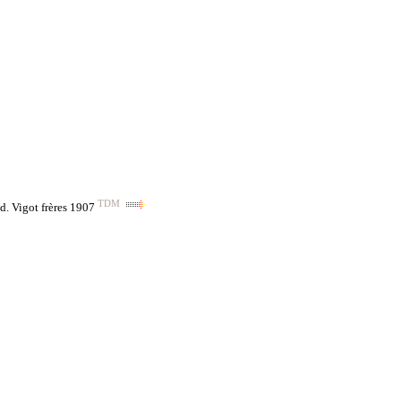
TDM
d. Vigot frères 1907