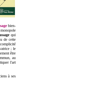
sage
bien-
e monopole
ssage
qui
au de cette
 complicité
trice ; le
lement être
commun, au
iquer l'art
iens à ses