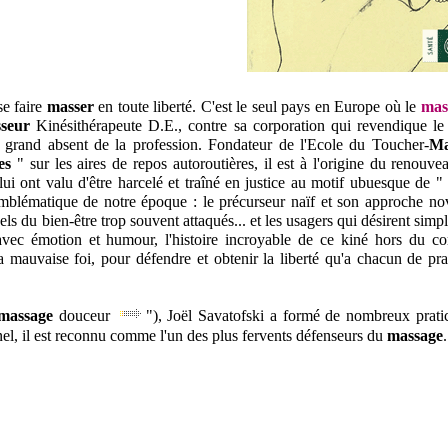
se faire
masser
en toute liberté. C'est le seul pays en Europe où le
mas
seur
Kinésithérapeute D.E., contre sa corporation qui revendique l
 grand absent de la profession. Fondateur de l'Ecole du Toucher-
Ma
es
" sur les aires de repos autoroutières, il est à l'origine du renouve
 lui ont valu d'être harcelé et traîné en justice au motif ubuesque de "
blématique de notre époque : le précurseur naïf et son approche nova
ls du bien-être trop souvent attaqués... et les usagers qui désirent simp
e, avec émotion et humour, l'histoire incroyable de ce kiné hors du 
 mauvaise foi, pour défendre et obtenir la liberté qu'a chacun de prat
massage
douceur
"), Joël Savatofski a formé de nombreux pratic
nel, il est reconnu comme l'un des plus fervents défenseurs du
massage
.