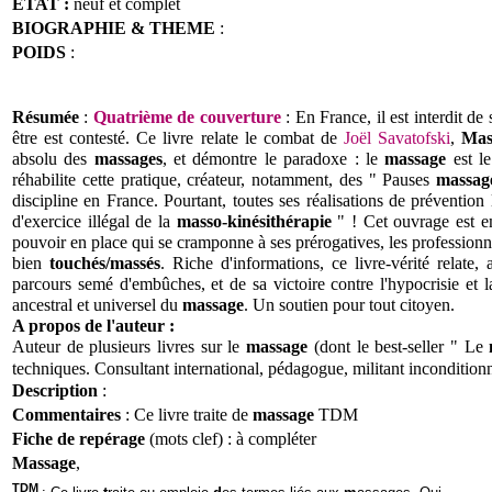
ETAT :
neuf et complet
BIOGRAPHIE & THEME
:
POIDS
:
Résumée
:
Quatrième de couverture
: En France, il est interdit de 
être est contesté. Ce livre relate le combat de
Joël Savatofski
,
Mas
absolu des
massages
, et démontre le paradoxe : le
massage
est le
réhabilite cette pratique, créateur, notamment, des " Pauses
massag
discipline en France. Pourtant, toutes ses réalisations de prévention
d'exercice illégal de la
masso-kinésithérapie
" ! Cet ouvrage est em
pouvoir en place qui se cramponne à ses prérogatives, les professionne
bien
touchés/massés
. Riche d'informations, ce livre-vérité relat
parcours semé d'embûches, et de sa victoire contre l'hypocrisie et la
ancestral et universel du
massage
. Un soutien pour tout citoyen.
A propos de l'auteur :
Auteur de plusieurs livres sur le
massage
(dont le best-seller " Le
techniques. Consultant international, pédagogue, militant incondition
Description
:
Commentaires
: Ce livre traite de
massage
TDM
Fiche de repérage
(mots clef) : à compléter
Massage
,
TDM