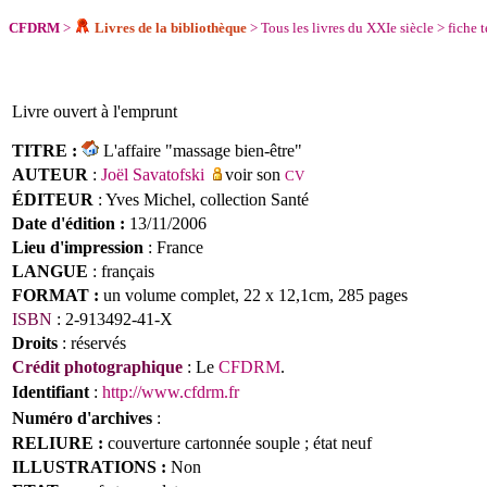
CFDRM
>
Livres de la bibliothèque
>
Tous les livres du XXIe siècle
>
fiche 
Livre ouvert
à l'emprunt
TITRE :
L'affaire "massage bien-être"
AUTEUR
:
Joël Savatofski
voir son
CV
ÉDITEUR
: Yves Michel, collection Santé
Date d'édition :
13/11/2006
Lieu d'impression
: France
LANGUE
:
français
FORMAT :
un volume complet, 22 x 12,1cm, 285 pages
ISBN
: 2-913492-41-X
Droits
: réservés
Crédit photographique
: Le
CFDRM
.
Identifiant
:
http://www.cfdrm.fr
Numéro d'archives
:
RELIURE :
couverture cartonnée souple ; état neuf
ILLUSTRATIONS :
Non