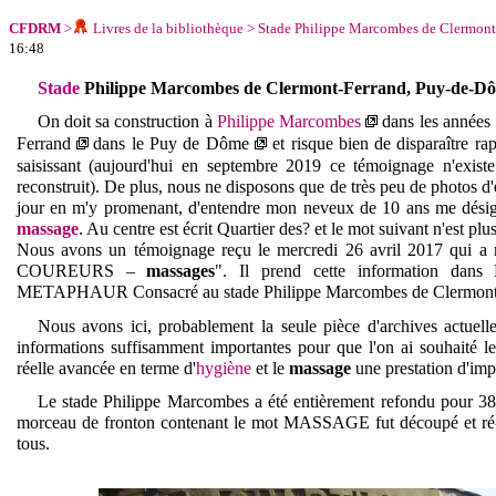
CFDRM
>
Livres de la bibliothèque
>
Stade Philippe Marcombes de Clermont
16:48
Stade
Philippe Marcombes
de Clermont
-Ferrand, Puy-de-D
On doit sa construction à
Philippe Marcombes
dans les années 
Ferrand
dans le Puy de Dôme
et risque bien de disparaître rap
saisissant (aujourd'hui en septembre 2019 ce témoignage n'exist
reconstruit). De plus, nous ne disposons que de très peu de photos d'
jour en m'y promenant, d'entendre mon neveux de 10 ans me désigne
massage
. Au centre est écrit Quartier des? et le mot suivant n'est plus
Nous avons un témoignage reçu le mercredi 26 avril 2017 qui 
COUREURS –
massages
". Il prend cette information dans
METAPHAUR Consacré au stade Philippe Marcombes de Clermont-F
Nous avons ici, probablement la seule pièce d'archives actuelle
informations suffisamment importantes pour que l'on ai souhaité le
réelle avancée en terme d'
hygiène
et le
massage
une prestation d'impo
Le stade
Philippe Marcombes
a été entièrement refondu pour 38 
morceau de fronton contenant le mot MASSAGE fut découpé et ré-in
tous.