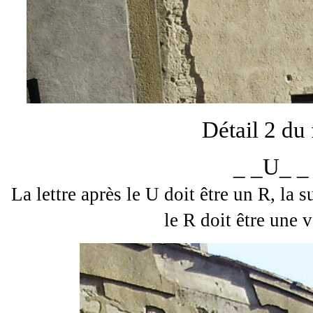
Détail 2 du 
_ _U_ _
La lettre après le U doit être un R, la 
le R doit être une v