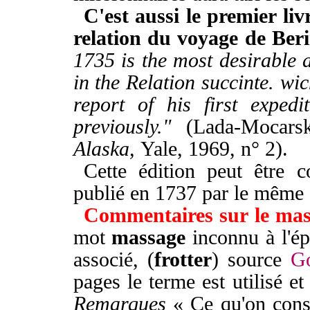
C'est aussi le premier liv
relation du voyage de Ber
1735 is the most desirable a
in the Relation succinte. wic
report of his first exped
previously."
(Lada-Mocar
Alaska,
Yale, 1969, n° 2).
Cette édition peut être c
publié en 1737 par le même éd
Commentaires sur le ma
mot
massage
inconnu à l'ép
associé, (
frotter
) source
Go
pages le terme est utilisé et
Remarques
« Ce qu'on conseil