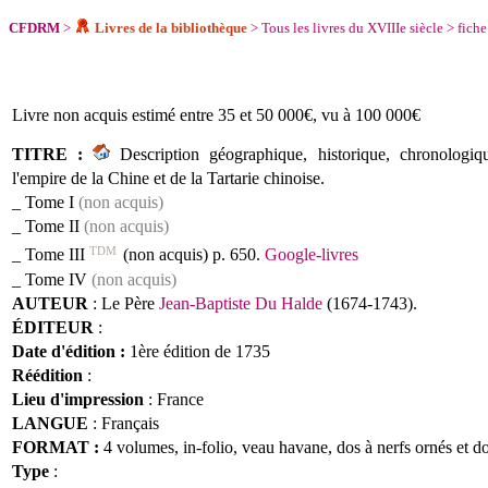
CFDRM
>
Livres de la bibliothèque
>
Tous les livres du XVIIIe siècle
>
fiche
Livre
non acquis
estimé entre 35 et 50 000€, vu à 100 000€
TITRE :
Description géographique, historique, chronologiqu
l'empire de la Chine et de la Tartarie chinoise.
_ Tome I
(non acquis)
_ Tome II
(non acquis)
TDM
_ Tome III
(non acquis) p. 650.
Google-livres
_ Tome IV
(non acquis)
AUTEUR
: Le Père
Jean-Baptiste Du Halde
(1674-1743).
ÉDITEUR
:
Date d'édition :
1ère édition de
1735
Réédition
:
Lieu d'impression
: France
LANGUE
: Français
FORMAT :
4
volumes, in-folio, veau havane, dos à nerfs ornés et d
Type
: