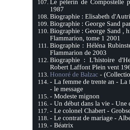
Le pèlerin de Compostelle 
1987
Biographie : Elisabeth d'Autr
Biographie : George Sand pa
Biographie : George Sand , h
Flammarion, tome 1 2001
Biographie : Héléna Rubinst
Flammarion de 2003
Biographie : L'histoire d'
Robert Laffont Plein vent 19
Honoré de Balzac
- (Collecti
- La femme de trente an - La
- le message
- Modeste mignon
- Un début dans la vie - Une 
- Le colonel Chabert - Grobse
- Le contrat de mariage - Al
- Béatrix