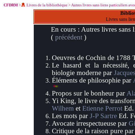
CFDRM
>
Livres de la bibliothèque
>
Autres livres sans liens particuliers av
Biblio
Livres sans lie
En cours :
Autres livres sans 
(
précédent
)
Oeuvres de Cochin
de
1788
Le hasard et la nécessité, 
biologie moderne par
Jacque
Éléments de philosophie par
Propos sur le bonheur par
Al
Yi King, le livre des transfo
Wilhem
et
Etienne Perrot
Ed. 
Les mots par
J-P Sartre
Ed. F
Avocate irrespectueuse par
Gi
Critique de la raison pure pa