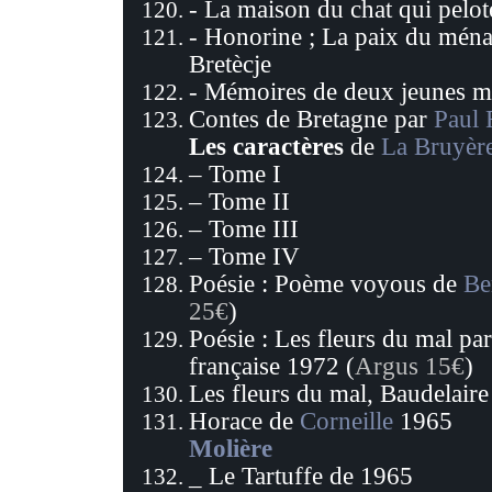
- La maison du chat qui pelote
- Honorine ; La paix du mén
Bretècje
- Mémoires de deux jeunes ma
Contes de Bretagne par
Paul 
L
es caractères
de
La Bruyèr
– Tome I
– Tome II
– Tome III
– Tome IV
Poésie : Poème voyous de
Be
25€
)
Poésie :
Les fleurs du mal pa
française 1972
(
Argus 15€
)
Les fleurs du mal, Baudelair
Horace de
Corneille
1965
Molière
_ Le Tartuffe de 1965