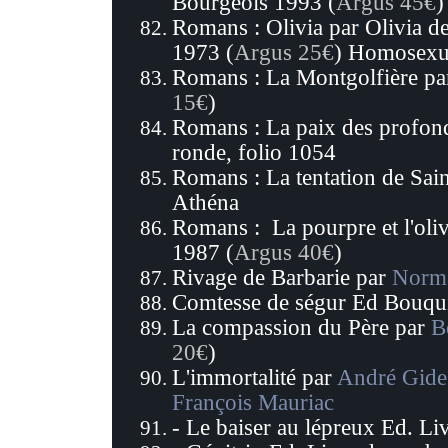
Bourgeois 1993 (
Argus 45€
)
Romans : Olivia par Olivia d
1973 (
Argus 25€
) Homosexua
Romans : La Montgolfière p
15€
)
Romans : La paix des profon
ronde, folio 1054
Romans : La tentation de Sai
Athéna
Romans : La pourpre et l'oli
1987 (
Argus 40€
)
Rivage de Barbarie par
Norma
Comtesse de
ségur Ed Bouqui
La compassion du Père par
B
20€
)
L'immortalité par
André Gide
François Mauriac
- Le baiser au lépreux Ed. L