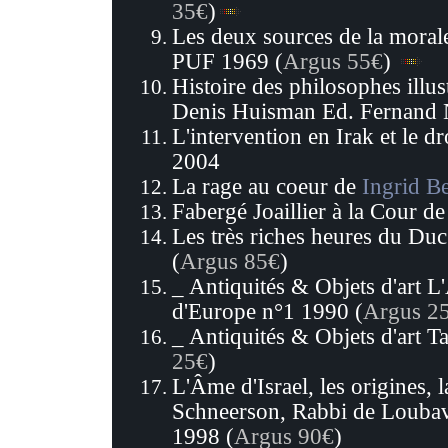
35€
)
Les deux sources de la morale
PUF 1969 (
Argus 55€
)
Histoire des philosophes illus
Denis Huisman Ed. Fernand 
L'intervention en Irak et le dr
2004
La rage au coeur de
Ingrid B
Fabergé Joaillier à la Cour d
Les très riches heures du Du
(
Argus 85€
)
_ Antiquités & Objets d'art L'
d'Europe n°1 1990 (
Argus 2
_ Antiquités & Objets d'art T
25€
)
L'Âme d'Israel, les origines,
Schneerson, Rabbi de Loubav
1998 (
Argus 90€
)