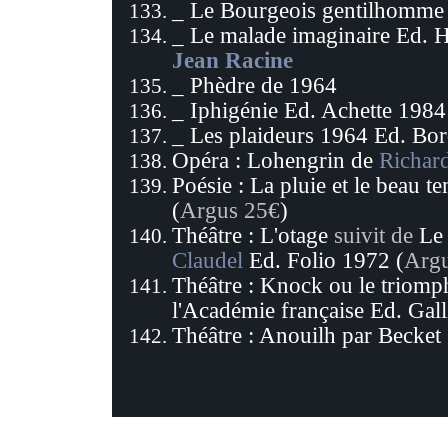
_ Le Bourgeois gentilhomme 
_ Le malade imaginaire Ed. H
Jean
Racine
_ Phèdre de 1964
_ Iphigénie Ed. Achette 1984
_ Les plaideurs 1964 Ed. Bor
Opéra : Lohengrin de
Richar
Poésie : La pluie et le beau 
(
Argus 25€
)
Théâtre : L'otage
suivit de
Le 
Claudel
Ed. Folio 1972 (
Argu
Théâtre : Knock ou le triomp
l'Académie française Ed. Gal
Théâtre : Anouilh par Becket