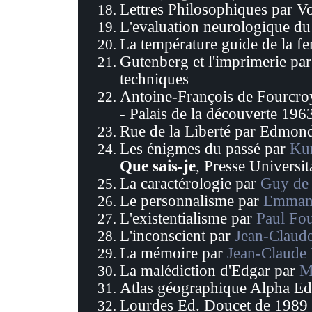
Lettres Philosophiques par V
L'evaluation neurologique d
La température guide de la 
Gutenberg et l'imprimerie pa
techniques
Antoine-François de
Fourcroy
- Palais de la découverte
196
Rue de la Liberté par Edmond
Les énigmes du passé par
Kur
Que sais-je
, Presse Universit
La caractérologie par
Guy de
Le personnalisme par
Emmanu
L'existentialisme par
Paul Fou
L'inconscient par
Jean-Claude
La mémoire par
Jean-Claude 
La malédiction d'Edgar par
M
Atlas géographique Alpha Ed
Lourdes Ed. Doucet de 1989