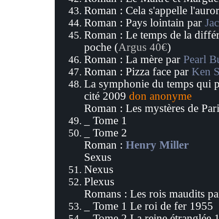
Roman :
Cela s'appelle l'auro
Roman : Pays lointain par
Ja
Roman : Le temps de la diffé
poche (
Argus 40€
)
Roman : La mère par
Pearl B
Roman : Pizza face par
Ken 
La symphonie du temps qui p
cité 2009
don anonyme
Roman : Les mystères de Par
_ Tome 1
_ Tome 2
Roman :
Henry Miller
Sexus
Nexus
Plexus
Romans : Les rois maudits p
_ Tome 1 Le roi de fer 1955
_ Tome 2 La reine étranglée 