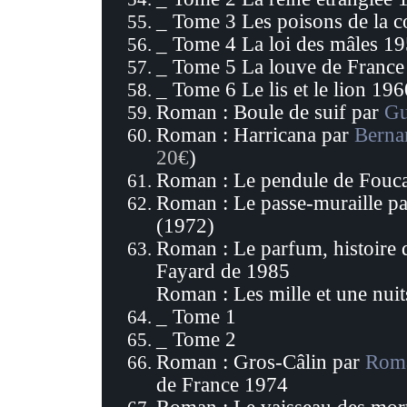
_ Tome 3 Les poisons de la 
_ Tome 4 La loi des mâles 1
_ Tome 5 La louve de France
_ Tome 6 Le lis et le lion 196
Roman : Boule de suif par
Gu
Roman : Harricana par
Berna
20€
)
Roman :
Le pendule de Fouc
Roman :
Le passe-muraille p
(1972)
Roman :
Le parfum, histoire 
Fayard de 1985
Roman :
Les mille et une nu
_ Tome 1
_ Tome 2
Roman :
Gros-Câlin par
Roma
de France 1974