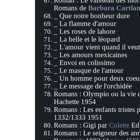
Roman :
Le vaisseau des mor
Romans de
Barbara Cartla
_ Que notre bonheur dure
_ La flamme d'amour
_ Les roses de lahore
_ La belle et le léopard
_ L'amour vient quand il veut
_ Les amours mexicaines
_ Envoi en colissimo
_ Le masque de l'amour
_ Un homme pour deux coeu
_
Le message de l'orchidée
Romans : Olympio ou la vie 
Hachette 1954
Romans : Les enfants tristes 
1332/1333 1951
Romans :
Gigi par
Colette
Ed.
Romans : Le seigneur des an