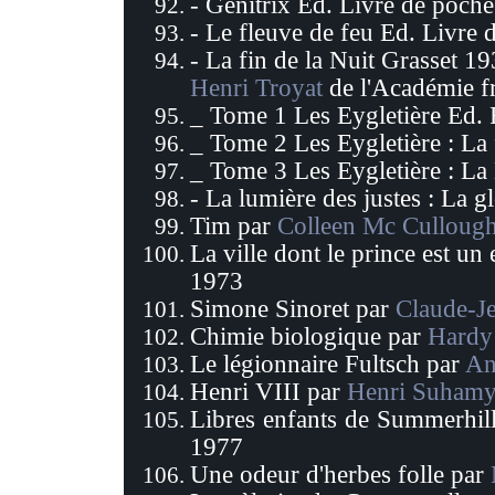
- Génitrix Ed. Livre de poch
- Le fleuve de feu Ed. Livre
- La fin de la Nuit Grasset 1
Henri Troyat
de l'Académie f
_ Tome 1 Les Eygletière Ed.
_ Tome 2 Les Eygletière : La
_ Tome 3 Les Eygletière : L
- La lumière des justes : La g
Tim par
Colleen Mc Culloug
La ville dont le prince est un
1973
Simone Sinoret par
Claude-Je
Chimie biologique par
Hardy
Le légionnaire Fultsch par
An
Henri VIII par
Henri Suham
Libres enfants de Summerhil
1977
Une odeur d'herbes folle par