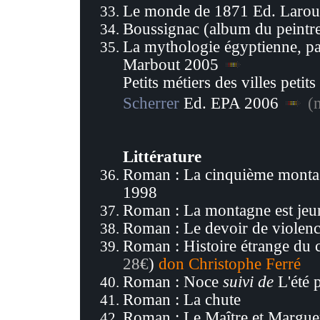
Le monde de 1871 Ed. Larou
Boussignac (album du peintr
La mythologie égyptienne, p
Marbout 2005
Petits métiers des villes peti
Scherrer
Ed. EPA 2006
(
Littérature
Roman : La cinquième mont
1998
Roman : La montagne est jeu
Roman : Le devoir de
violen
Roman : Histoire étrange du 
28€
)
don
Christophe Ferré
Roman :
Noce
suivi de
L'été 
Roman :
La chute
Roman :
Le Maître et Margue