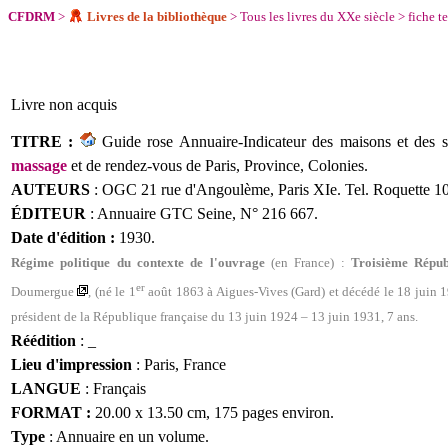
CFDRM
>
Livres de la bibliothèque
>
Tous les livres du XXe siècle
>
fiche t
Livre
non acquis
TITRE :
Guide rose Annuaire-Indicateur des maisons et des s
massage
et de rendez-vous de Paris, Province, Colonies.
AUTEURS
: OGC 21 rue d'Angoulème, Paris XIe. Tel. Roquette 10
ÉDITEUR
: Annuaire GTC Seine, N° 216 667.
Date d'édition :
1930.
Régime politique du contexte de l'
ouvrage
(en France) :
Troisième Répub
er
Doumergue
, (
n
é le 1
août 1863 à Aigues-Vives (Gard) et décédé le 18 juin 
président de la République française
du 13 juin 1924 – 13 juin 1931, 7 ans.
Réédition
: _
Lieu d'impression
: Paris, France
LANGUE
: Français
FORMAT :
20.00 x 13.50 cm, 175 pages environ.
Type
: Annuaire en un volume.