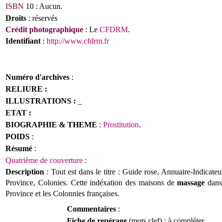
ISBN
10 :
Aucun.
Droits
: réservés
Crédit photographique
: Le
CFDRM
.
Identifiant
:
http://www.cfdrm.fr
Numéro d'archives
:
RELIURE :
ILLUSTRATIONS :
_
ETAT :
BIOGRAPHIE & THEME
:
Prostitution
.
POIDS
:
Résumé
:
Quatrième de couverture
:
Description
:
Tout est dans le titre :
Guide rose, Annuaire-Indicateu
Province, Colonies. Cette indéxation des maisons de
massage
dans 
Province et les Colonnies françaises.
Commentaires
:
Fiche de repérage
(mots clef) : à compléter