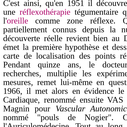
C'est ainsi, qu'en 1951 il découvre 
une
réflexothérapie
tégumentaire qu
l'
oreille
comme zone réflexe. Que
partiellement connus depuis la n
découverte réelle revient bien au
émet la première hypothèse et dessi
carte de localisation des points r
Pendant quinze ans, le docteu
recherches, multiplie les expérim
mesures, remet lui-même en quest
1966, il met alors en évidence l
Cardiaque, renommé ensuite VAS p
Magnin pour
Vascular Autonomic
nommé "pouls de Nogier". C'
l'Auriculomédecine. Tout au long