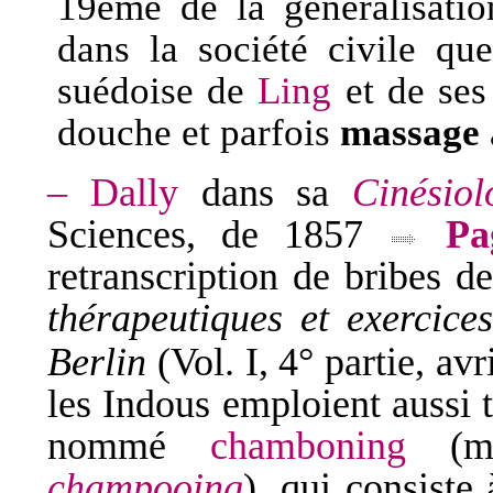
19eme de la généralisatio
dans la société civile qu
suédoise de
Ling
et de ses
douche et parfois
massage
–
Dally
dans sa
Cinésiol
Sciences, de 1857
Pa
r
etranscription de bribes d
thérapeutiques et exercic
Berlin
(Vol. I, 4° partie, av
les Indous emploient aussi
nommé
chamboning
(mot
champooing
), qui consiste