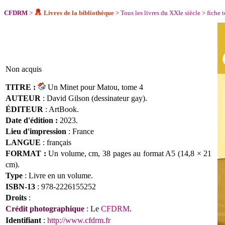
CFDRM
>
Livres de la bibliothèque
>
Tous les livres du XXIe siècle
>
fiche 
Non acquis
TITRE :
Un Minet pour Matou, tome 4
AUTEUR
:
David Gilson (dessinateur gay).
ÉDITEUR
:
ArtBook.
Date d'édition :
2023.
Lieu d'impression
: France
LANGUE
:
français
FORMAT :
Un volume,
cm,
38 pages
au format A5 (14,8 × 21
cm)
.
Type
: Livre en un volume.
ISBN
-13
:
978-2226155252
Droits
:
Crédit photographique
: Le
CFDRM
.
Identifiant
:
http://www.cfdrm.fr