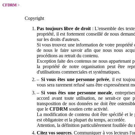
CFDRM
>
Copyright
Pas toujours libre de droit
: L'ensemble des textes
propriété, il est fortement conseillé de nous demande
sur les droits d'auteurs.
Si vous trouvez une information de votre propriété
de nous le faire savoir afin que nous nous
acqui
procédions au retrait du contenu.
Exception faite des contenus ne nous appartenant p
la propriété de notre organisation peut être re
d'utilisations commerciales et systématiques.
–
Si vous êtes une personne privée
, il est touj
vous sera rarement refusé sans être expressément mot
–
Si vous êtes une personne morale
, entreprise
accord avant toute utilisation, ne serait-ce que 
transposition de nos données ne doit être ostensibl
que le
CFDRM
soutien cette activité.
La modification de contenu doit être spécifié et le 
est obligatoire et la plupart du temps, accordée.
Attention, la définition particulièrement fouillée du
Citez vos sources
. Communiquer à vos lecteurs l'or