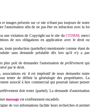
 et images présents sur ce site n'étant pas toujours de notre
r l'autorisation afin de ne pas être en infraction avec la loi
 ou une violation de
Copyright sur le site du
CFDRM
, merci
ttions
de nos obligations en application avec le droit ou
as, toute production (partielles) mentionnée comme étant de
produite sans demande préalable dès lors qu'il n'y a pas
ours plus poli de demander l'autorisation de
prélèvement
qui
ivé par le droit.
s, associations etc il est impératif de nous demander notre
pour tenter de définir la généalogie des propriétaires. La
ement associé à lien commercial qui pourrait laisser penser
prélèvement doit rester (partiel). La demande d'autorisation
 mot
massage
est extrêmement encadrée.
igine de vos informations facilite leurs recherches et permet