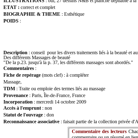
ILLUSTRATIONS
: oui, 27 dessins N&B et planche dépliable à la 
ETAT :
correct et com
plet
BIOGRAPHIE & THEME
: Esthétique
POIDS
:
Description
: conseil pour les divers traitements liés à la beauté et
Des différents Massages de beauté
"De la p.23. jusqu'à la p. 37, les différents massages sont abordés."
Commentaires
:
Fiche de repérage
(mots clef) : à compléter
Massage,
TDM
: Traite ou emploie des termes liés au massage
Provenance
: Paris, Île-de-France, France
Incorporation
: mercredi 14 octobre 2009
Accès à l'emprunt
: non
Statut de l'ouvrage
: don
Reconnaissance associative
: faisait partie de la collection privée d
Commentaire des lecteurs
Chaq
commentaire ou un résumé en lien