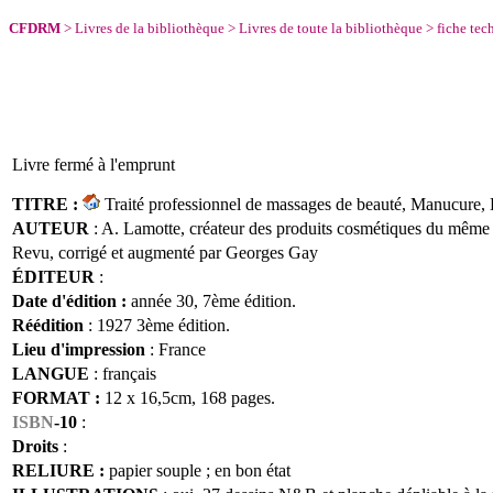
CFDRM
>
Livres de la bibliothèque
>
Livres de toute la bibliothèque
>
fiche tec
Livre fermé à l'emprunt
TITRE :
Traité professionnel de massages de beauté, Manucure, E
AUTEUR
: A. Lamotte,
créateur des produits cosmétiques du même
Revu, corrigé et augmenté par Georges Gay
ÉDITEUR
:
Date d'édition :
année 30, 7ème édition.
Réédition
:
1927 3ème édition.
Lieu d'impression
: France
LANGUE
:
français
FORMAT :
12 x 16,5cm, 168
pages.
ISBN
-10
:
Droits
:
RELIURE :
papier souple
; en bon état