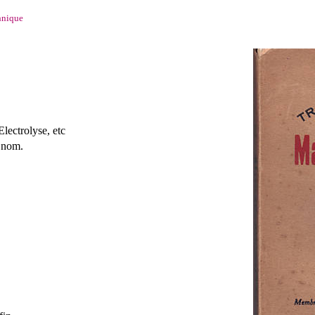
hnique
lectrolyse, etc
 nom.